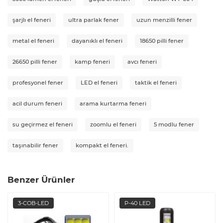
şarjlı el feneri
ultra parlak fener
uzun menzilli fener
metal el feneri
dayanıklı el feneri
18650 pilli fener
26650 pilli fener
kamp feneri
avcı feneri
profesyonel fener
LED el feneri
taktik el feneri
acil durum feneri
arama kurtarma feneri
su geçirmez el feneri
zoomlu el feneri
5 modlu fener
taşınabilir fener
kompakt el feneri.
Benzer Ürünler
3-COB-LED
P-40 LED