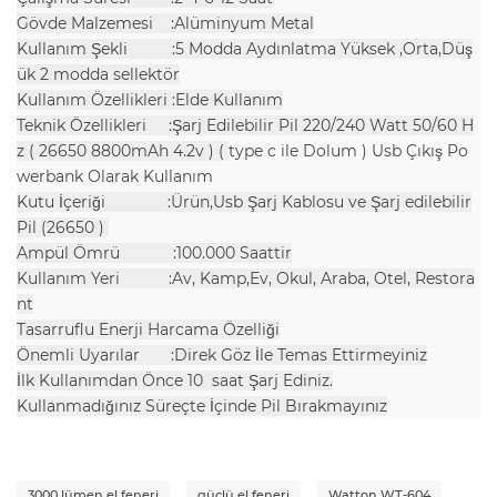
Gövde Malzemesi :Alüminyum Metal
Kullanım Şekli :5 Modda Aydınlatma Yüksek ,Orta,Düş
ük 2 modda sellektör
Kullanım Özellikleri :Elde Kullanım
Teknik Özellikleri :Şarj Edilebilir Pil 220/240 Watt 50/60 H
z ( 26650 8800mAh 4.2v ) (
type c ile Dolum ) Usb Çıkış Po
werbank Olarak Kullanım
Kutu İçeriği :Ürün,Usb Şarj Kablosu ve Şarj edilebilir
Pil (26650 )
Ampül Ömrü :100.000 Saattir
Kullanım Yeri :Av, Kamp,Ev, Okul, Araba, Otel, Restora
nt
Tasarruflu Enerji Harcama Özelliği
Önemli Uyarılar :Direk Göz İle Temas Ettirmeyiniz
İlk Kullanımdan Önce 10 saat Şarj Ediniz.
Kullanmadığınız Süreçte İçinde Pil Bırakmayınız
3000 lümen el feneri
güçlü el feneri
Watton WT-604