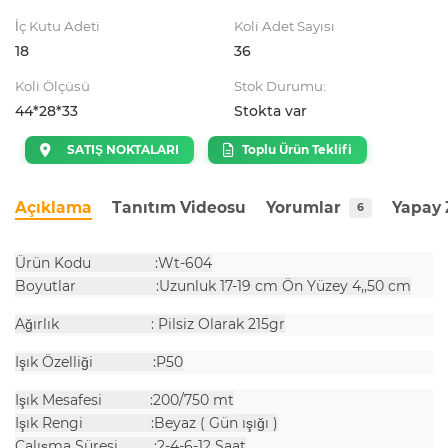
İç Kutu Adeti
Koli Adet Sayısı
18
36
Koli Ölçüsü
Stok Durumu:
44*28*33
Stokta var
SATIŞ NOKTALARI
Toplu Ürün Teklifi
Açıklama
Tanıtım Videosu
Yorumlar
Yapay 
6
Ürün Kodu :Wt-604
Boyutlar :Uzunluk 17-19 cm Ön Yüzey 4,,50 cm
Ağırlık : Pilsiz Olarak 215gr
Işık Özelliği :P50
Işık Mesafesi :200/750 mt
Işık Rengi :Beyaz ( Gün ışığı )
Çalışma Süresi :2-4-6-12 Saat