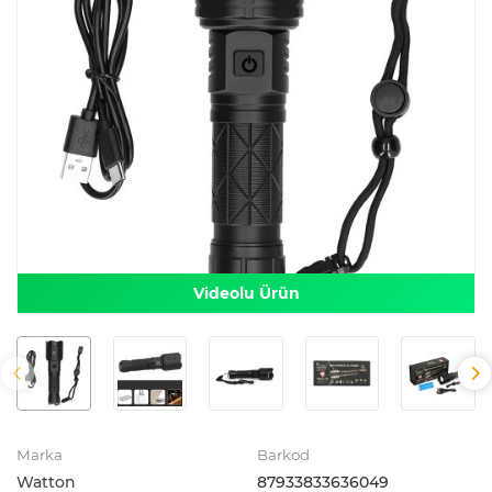
Videolu Ürün
Marka
Barkod
Watton
87933833636049