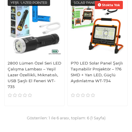
YEŞİL LAZER POİNTER
SOLAR PANEL
Stokta Yok
2800 Lümen Özel Seri LED
P70 LED Solar Panel Şarjlı
Çalışma Lambası – Yeşil
Taşınabilir Projektör – 176
Lazer Özellikli, Mıknatıslı,
SMD + Yan LED, Güçlü
USB Şarjlı El Feneri WT-
Aydınlatma WT-734
735
Gösterilen: 1 ile 6 arası, toplam: 6 (1 Sayfa)