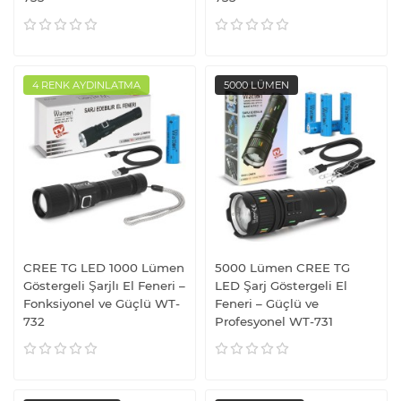
4 RENK AYDINLATMA
5000 LÜMEN
CREE TG LED 1000 Lümen
5000 Lümen CREE TG
Göstergeli Şarjlı El Feneri –
LED Şarj Göstergeli El
Fonksiyonel ve Güçlü WT-
Feneri – Güçlü ve
732
Profesyonel WT-731