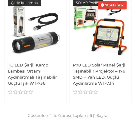
Çadır İçi Lamba
SOLAR PANEL
Stokta Yok
TG LED Şarjlı Kamp
P70 LED Solar Panel Şarjlı
Lambası Ortam
Taşınabilir Projektör – 176
Aydınlatmalı Taşınabilir
SMD + Yan LED, Güçlü
Güçlü Işık WT-736
Aydınlatma WT-734
Gösterilen: 1 ile 6 arası, toplam: 6 (1 Sayfa)