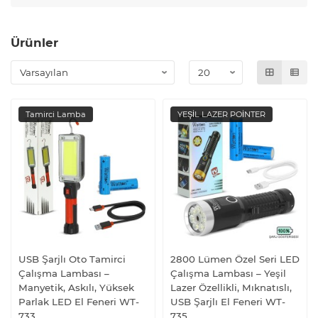
Ürünler
Tamirci Lamba
YEŞİL LAZER POİNTER
USB Şarjlı Oto Tamirci
2800 Lümen Özel Seri LED
Çalışma Lambası –
Çalışma Lambası – Yeşil
Manyetik, Askılı, Yüksek
Lazer Özellikli, Mıknatıslı,
Parlak LED El Feneri WT-
USB Şarjlı El Feneri WT-
733
735