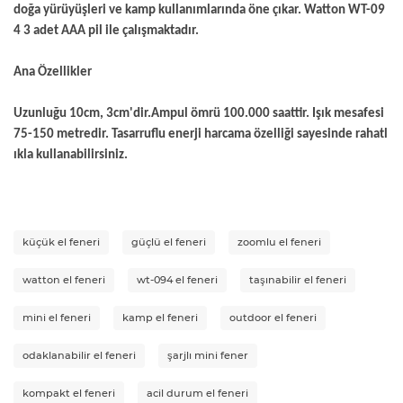
doğa yürüyüşleri ve kamp kullanımlarında öne çıkar. Watton WT-09
4 3 adet AAA pil ile çalışmaktadır.
Ana Özellikler
Uzunluğu 10cm, 3cm'dir.Ampul ömrü 100.000 saattir. Işık mesafesi
75-150 metredir. Tasarruflu enerji harcama özelliği sayesinde rahatl
ıkla kullanabilirsiniz.
küçük el feneri
güçlü el feneri
zoomlu el feneri
watton el feneri
wt-094 el feneri
taşınabilir el feneri
mini el feneri
kamp el feneri
outdoor el feneri
odaklanabilir el feneri
şarjlı mini fener
kompakt el feneri
acil durum el feneri