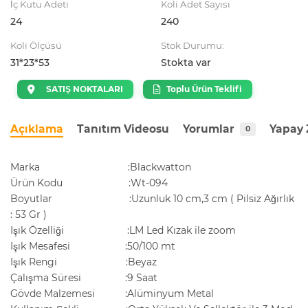
İç Kutu Adeti
Koli Adet Sayısı
24
240
Koli Ölçüsü
Stok Durumu:
31*23*53
Stokta var
SATIŞ NOKTALARI
Toplu Ürün Teklifi
Açıklama
Tanıtım Videosu
Yorumlar
Yapay 
0
Marka :Blackwatton
Ürün Kodu :Wt-094
Boyutlar :Uzunluk 10 cm,3 cm ( Pilsiz Ağırlık
: 53 Gr )
Işık Özelliği :LM Led Kızak ile zoom
Işık Mesafesi :50/100 mt
Işık Rengi :Beyaz
Çalışma Süresi :9 Saat
Gövde Malzemesi :Alüminyum Metal