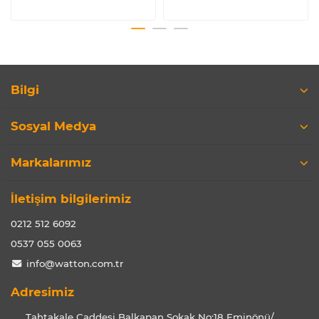
Bilgi
Sosyal Medya
Markalarımız
İletişim bilgilerimiz
0212 512 6092
0537 055 0063
info@watton.com.tr
Adresimiz
Tahtakale Caddesi Balkapan Sokak No:18 Eminönü/