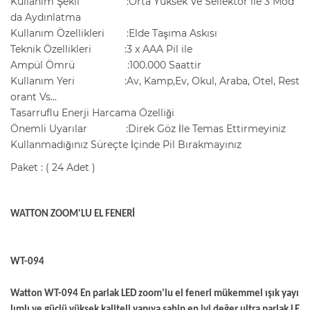
Kullanım Şekli :Orta Yüksek Ve Sellektör ile 3 Mod
da Aydınlatma
Kullanım Özellikleri :Elde Taşıma Askısı
Teknik Özellikleri :3 x AAA Pil ile
Ampül Ömrü :100.000 Saattir
Kullanım Yeri :Av, Kamp,Ev, Okul, Araba, Otel, Rest
orant Vs...
Tasarruflu Enerji Harcama Özelliği
Önemli Uyarılar :Direk Göz İle Temas Ettirmeyiniz
Kullanmadığınız Süreçte İçinde Pil Bırakmayınız
Paket : ( 24 Adet )
WATTON ZOOM'LU EL FENERİ
WT-094
Watton WT-094 En parlak LED zoom'lu el feneri mükemmel ışık yayı
lımlı ve güçlü yüksek kaliteli yapıya sahip en iyi değer ultra parlak LE