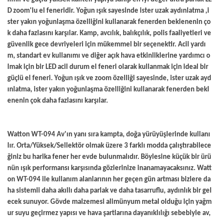
D zoom'lu el feneridir. Yoğun ışık sayesinde ister uzak aydınlatma ,i
ster yakın yoğunlaşma özelliğini kullanarak fenerden beklenenin ço
k daha fazlasını karşılar. Kamp, avcılık, balıkçılık, polis faaliyetleri ve
güvenlik gece devriyeleri için mükemmel bir seçenektir. Acil yardı
m, standart ev kullanımı ve diğer açık hava etkinliklerine yardımcı o
lmak için bir LED acil durum el feneri olarak kullanmak için ideal bir
güçlü el feneri. Yoğun ışık ve zoom özelliği sayesinde, ister uzak ayd
ınlatma, ister yakın yoğunlaşma özelliğini kullanarak fenerden bekl
enenin çok daha fazlasını karşılar.
Watton WT-094 Av'ın yanı sıra kampta, doğa yürüyüşlerinde kullanı
lır. Orta/Yüksek/Sellektör olmak üzere 3 farklı modda çalıştırabilece
ğiniz bu harika fener her evde bulunmalıdır. Böylesine küçük bir ürü
nün ışık performansı karşısında gözlerinize inanamayacaksınız. Watt
on WT-094 ile kullanım alanlarının her geçen gün artması bizlere da
ha sistemli daha akıllı daha parlak ve daha tasarruflu, aydınlık bir gel
ecek sunuyor. Gövde malzemesi alimünyum metal olduğu için yağm
ur suyu geçirmez yapısı ve hava şartlarına dayanıklılığı sebebiyle av,