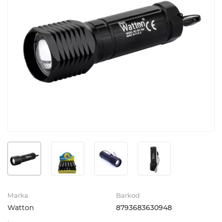
Marka
Barkod
Watton
8793683630948