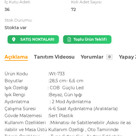
İç Kutu Adeti
Koli Adet Sayısı
36
72
Stok Durumu:
Stokta var
SATIŞ NOKTALARI
Toplu Ürün Teklifi
Açıklama
Tanıtım Videosu
Yorumlar
Yapay 
0
Ürün Kodu :Wt-733
Boyutlar :28,5 cm- 6,6 cm
Işık Özelliği : COB Güçlü Led
Işık Rengi :Beyaz, Gün Işığı
Aydınlatma : 2 Mod Aydınlatma
Çalışma Süresi :4-6 Saat Aydınlatma (Aralıklarla)
Gövde Malzemesi :Sert Plastik
Kullanım Özellikleri :Mıknatısı ile Sabitlenebilir ,Askısı ile as
ılabilir ve Masa Üstü Kullanım Özelliği , Oto Tamirinde