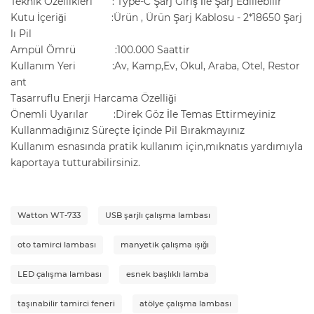
Teknik Özellikleri : Type-C Şarj Giriş İle Şarj Ediliebilir
Kutu İçeriği :Ürün , Ürün Şarj Kablosu - 2*18650 Şarj
lı Pil
Ampül Ömrü :100.000 Saattir
Kullanım Yeri :Av, Kamp,Ev, Okul, Araba, Otel, Restor
ant
Tasarruflu Enerji Harcama Özelliği
Önemli Uyarılar :Direk Göz İle Temas Ettirmeyiniz
Kullanmadığınız Süreçte İçinde Pil Bırakmayınız
Kullanım esnasında pratik kullanım için,mıknatıs yardımıyla
kaportaya tutturabilirsiniz.
Watton WT-733
USB şarjlı çalışma lambası
oto tamirci lambası
manyetik çalışma ışığı
LED çalışma lambası
esnek başlıklı lamba
taşınabilir tamirci feneri
atölye çalışma lambası