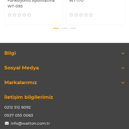
Fonksiyonlu Aydınlatma
WT-170
WT-093
Bilgi
Sosyal Medya
Markalarımız
İletişim bilgilerimiz
0212 512 6092
0537 055 0063
info@watton.com.tr