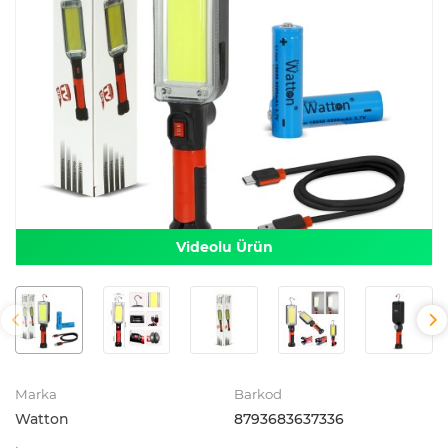
Videolu Ürün
Marka
Barkod
Watton
8793683637336