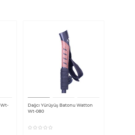
 Wt-
Dağcı Yürüyüş Batonu Watton
Fener La
Wt-080
Oyuncağı
Eğlencel