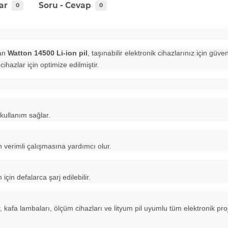
ar
Soru - Cevap
0
0
nan
Watton 14500 Li-ion pil
, taşınabilir elektronik cihazlarınız için güv
cihazlar için optimize edilmiştir.
kullanım sağlar.
ın verimli çalışmasına yardımcı olur.
in defalarca şarj edilebilir.
er, kafa lambaları, ölçüm cihazları ve lityum pil uyumlu tüm elektronik proj