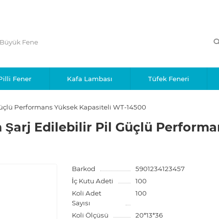
Pilli Fener
Kafa Lambası
Tüfek Feneri
 Güçlü Performans Yüksek Kapasiteli WT-14500
 Şarj Edilebilir Pil Güçlü Perform
Barkod
5901234123457
İç Kutu Adeti
100
Koli Adet
100
Sayısı
Koli Ölçüsü
20*13*36