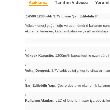
Açıklama
Tanıtım Videosu
Yoruml
14500 1200mAh 3.7V Li-ion Şarj Edilebilir Pil
Yüksek enerji yoğunluğu ve uzun ömürlü kullanım su
ektiren el fenerleri, kafa lambaları ve çeşitli endüstriyel 
Yüksek Kapasite:
1200mAh kapasitesi ile uzun süreli 
Voltaj Dengesi:
3.7V sabit voltaj çıkışı ile cihazlarınız
Şarj Edilebilir Yapı:
Çevre dostu ve ekonomik kullanım iç
Kullanım Alanları:
LED el fenerleri, lazer işaretleyicil