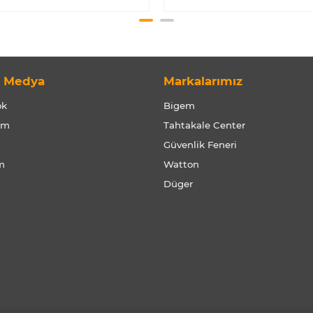
l Medya
Markalarımız
ok
Bigem
am
Tahtakale Center
Güvenlik Feneri
m
Watton
Düger