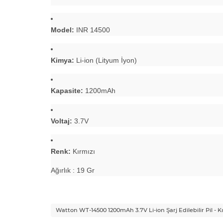
Model:
INR 14500
Kimya:
Li-ion (Lityum İyon)
Kapasite:
1200mAh
Voltaj:
3.7V
Renk:
Kırmızı
Ağırlık : 19 Gr
Watton WT-14500 1200mAh 3.7V Li-ion Şarj Edilebilir Pil - K